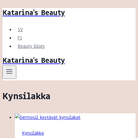
Katarina's Beauty
Siirry
sisältöön
SV
FI
Beauty blogi
Katarina's Beauty
Kynsilakka
Kynsilakka