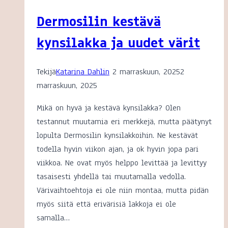
Dermosilin kestävä
kynsilakka ja uudet värit
Tekijä
Katarina Dahlin
2 marraskuun, 2025
2
marraskuun, 2025
Mikä on hyvä ja kestävä kynsilakka? Olen
testannut muutamia eri merkkejä, mutta päätynyt
lopulta Dermosilin kynsilakkoihin. Ne kestävät
todella hyvin viikon ajan, ja ok hyvin jopa pari
viikkoa. Ne ovat myös helppo levittää ja levittyy
tasaisesti yhdellä tai muutamalla vedolla.
Värivaihtoehtoja ei ole niin montaa, mutta pidän
myös siitä että erivärisiä lakkoja ei ole
samalla…