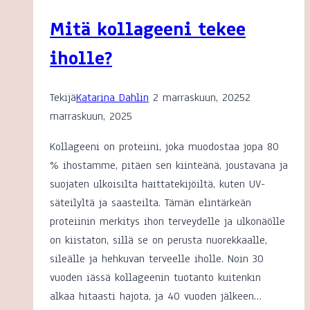
Mitä kollageeni tekee
iholle?
Tekijä
Katarina Dahlin
2 marraskuun, 2025
2
marraskuun, 2025
Kollageeni on proteiini, joka muodostaa jopa 80
% ihostamme, pitäen sen kiinteänä, joustavana ja
suojaten ulkoisilta haittatekijöiltä, kuten UV-
säteilyltä ja saasteilta. Tämän elintärkeän
proteiinin merkitys ihon terveydelle ja ulkonäölle
on kiistaton, sillä se on perusta nuorekkaalle,
sileälle ja hehkuvan terveelle iholle. Noin 30
vuoden iässä kollageenin tuotanto kuitenkin
alkaa hitaasti hajota, ja 40 vuoden jälkeen…