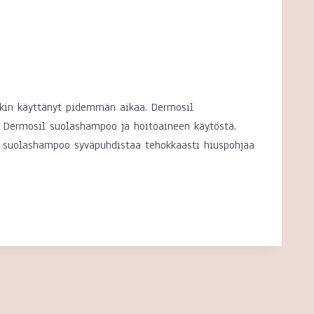
ekin käyttänyt pidemmän aikaa. Dermosil
a Dermosil suolashampoo ja hoitoaineen käytöstä.
s suolashampoo syväpuhdistaa tehokkaasti hiuspohjaa