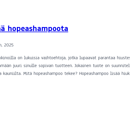
ää hopeashampoota
n, 2025
kinoilla on lukuisia vaihtoehtoja, jotka lupaavat parantaa hiust
mään juuri sinulle sopivan tuotteen. Jokainen tuote on suunnite
ta ja kauniilta. Mitä hopeashampoo tekee? Hopeashampoo lisää hiu