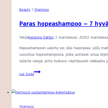
Beauty
|
Shampoo
Paras hopeashampoo – 7 hyv
Tekijä
Katarina Dahlin
2 marraskuun, 2025
2 marraskuu
Hopeashampoon valinta voi olla haastavaa, sillä mark
suosittua hopeashampoota, jotka auttavat sinua löytä
viileitä sävyjä, jotta hiuksesi näyttäisivät raikkail
Paras
Lue lisää
hopeashampoo
–
7
hyvää
hopeashampoota
Shampoo