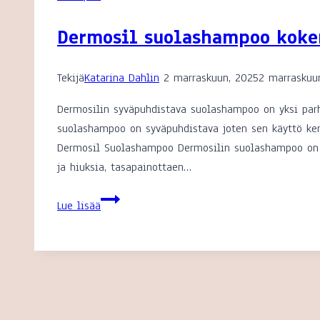
Dermosil suolashampoo kok
Tekijä
Katarina Dahlin
2 marraskuun, 2025
2 marraskuu
Dermosilin syväpuhdistava suolashampoo on yksi par
suolashampoo on syväpuhdistava joten sen käyttö ker
Dermosil Suolashampoo Dermosilin suolashampoo on s
ja hiuksia, tasapainottaen…
Dermosil
Lue lisää
suolashampoo
kokemuksia