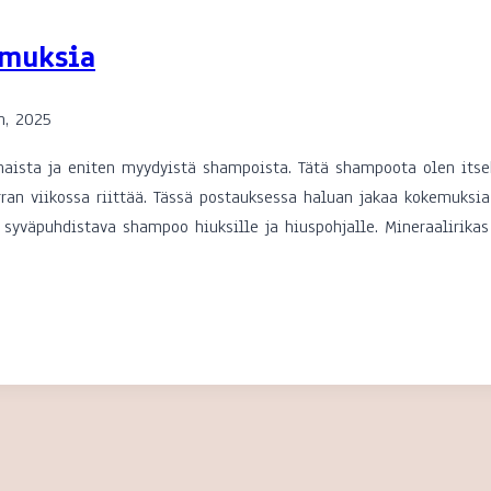
emuksia
n, 2025
haista ja eniten myydyistä shampoista. Tätä shampoota olen its
ran viikossa riittää. Tässä postauksessa haluan jakaa kokemuksi
yväpuhdistava shampoo hiuksille ja hiuspohjalle. Mineraalirika