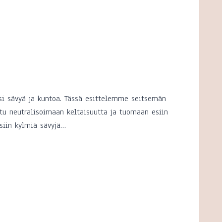
esi sävyä ja kuntoa. Tässä esittelemme seitsemän
ltu neutralisoimaan keltaisuutta ja tuomaan esiin
ksiin kylmiä sävyjä…