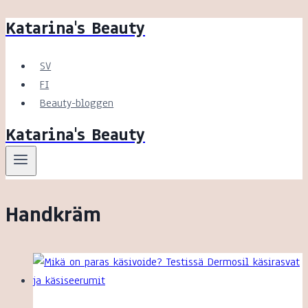
Katarina's Beauty
Skip
to
content
SV
FI
Beauty-bloggen
Katarina's Beauty
Handkräm