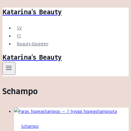
Katarina's Beauty
Skip
to
content
SV
FI
Beauty-bloggen
Katarina's Beauty
Schampo
Schampo