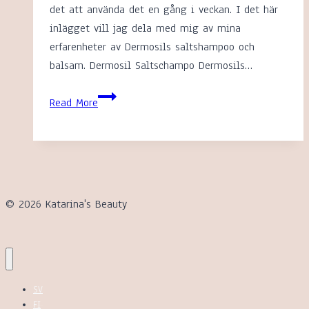
det att använda det en gång i veckan. I det här
inlägget vill jag dela med mig av mina
erfarenheter av Dermosils saltshampoo och
balsam. Dermosil Saltschampo Dermosils…
Erfarenheter
Read More
av
Dermosil
saltschampo
© 2026 Katarina's Beauty
SV
FI