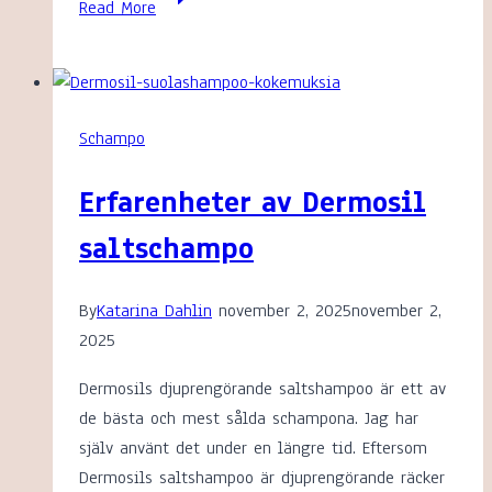
Read More
silverschampot
–
7
riktigt
Schampo
bra
silverschampon
Erfarenheter av Dermosil
saltschampo
By
Katarina Dahlin
november 2, 2025
november 2,
2025
Dermosils djuprengörande saltshampoo är ett av
de bästa och mest sålda schampona. Jag har
själv använt det under en längre tid. Eftersom
Dermosils saltshampoo är djuprengörande räcker