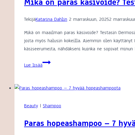
Mikä on paras käsivoide? Tes
Tekijä
Katarina Dahlin
2 marraskuun, 2025
2 marraskuu
Mikä on maailman paras käsivoide? Testasin Dermosilin
joita myös halusin kokeilla. Aiemmin olen käyttänyt De
käsiseerumeita, nähdäkseni kuinka ne sopivat minun k
Mikä
Lue lisää
on
paras
käsivoide?
Testissä
Dermosil
Beauty
|
Shampoo
käsirasvat
ja
Paras hopeashampoo – 7 hyv
käsiseerumit