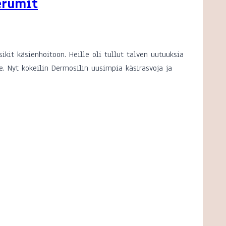
erumit
kit käsienhoitoon. Heille oli tullut talven uutuuksia
le. Nyt kokeilin Dermosilin uusimpia käsirasvoja ja