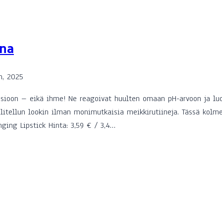
una
n, 2025
sioon – eikä ihme! Ne reagoivat huulten omaan pH-arvoon ja luova
uolitellun lookin ilman monimutkaisia meikkirutiineja. Tässä kolm
nging Lipstick Hinta: 3,59 € / 3,4…