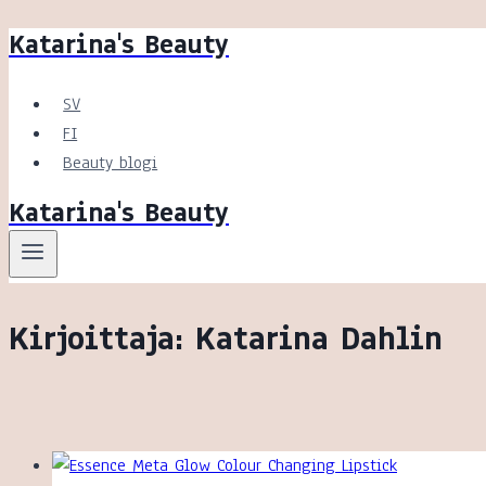
Katarina's Beauty
Siirry
sisältöön
SV
FI
Beauty blogi
Katarina's Beauty
Kirjoittaja: Katarina Dahlin