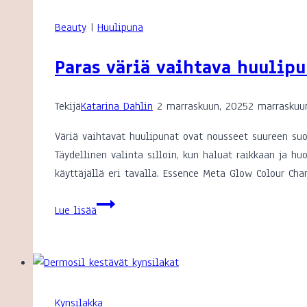
Beauty
|
Huulipuna
Paras väriä vaihtava huulip
Tekijä
Katarina Dahlin
2 marraskuun, 2025
2 marraskuu
Väriä vaihtavat huulipunat ovat nousseet suureen suo
Täydellinen valinta silloin, kun haluat raikkaan ja h
käyttäjällä eri tavalla. Essence Meta Glow Colour Cha
Paras
Lue lisää
väriä
vaihtava
huulipuna
Kynsilakka