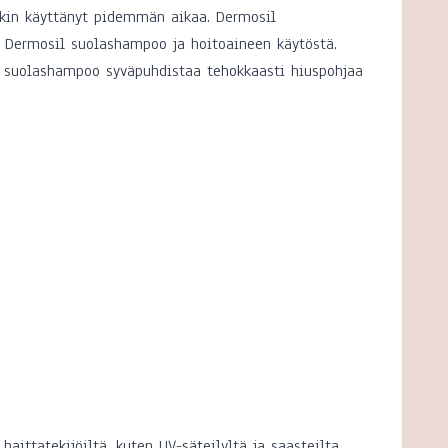
ekin käyttänyt pidemmän aikaa. Dermosil
a Dermosil suolashampoo ja hoitoaineen käytöstä.
s suolashampoo syväpuhdistaa tehokkaasti hiuspohjaa
ittatekijöiltä, kuten UV-säteilyltä ja saasteilta.