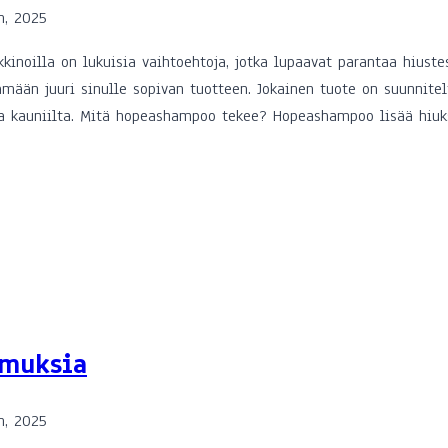
n, 2025
kinoilla on lukuisia vaihtoehtoja, jotka lupaavat parantaa hiust
mään juuri sinulle sopivan tuotteen. Jokainen tuote on suunnite
ta ja kauniilta. Mitä hopeashampoo tekee? Hopeashampoo lisää hiu
emuksia
n, 2025