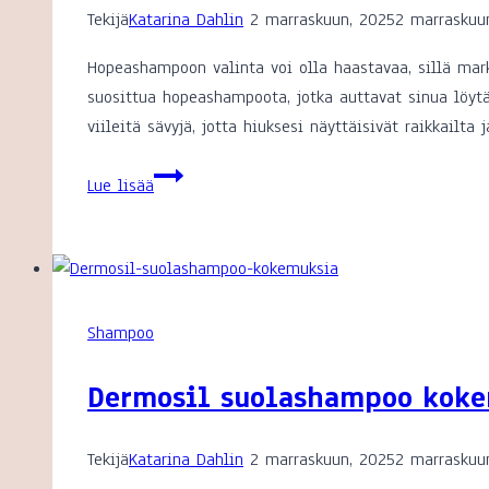
Tekijä
Katarina Dahlin
2 marraskuun, 2025
2 marraskuu
Hopeashampoon valinta voi olla haastavaa, sillä mark
suosittua hopeashampoota, jotka auttavat sinua löytä
viileitä sävyjä, jotta hiuksesi näyttäisivät raikkail
Paras
Lue lisää
hopeashampoo
–
7
hyvää
hopeashampoota
Shampoo
Dermosil suolashampoo kok
Tekijä
Katarina Dahlin
2 marraskuun, 2025
2 marraskuu