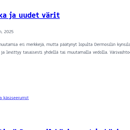
a ja uudet värit
n, 2025
uutamia eri merkkejä, mutta päätynyt lopulta Dermosilin kynsilak
 ja levittyy tasaisesti yhdellä tai muutamalla vedolla. Värivaih