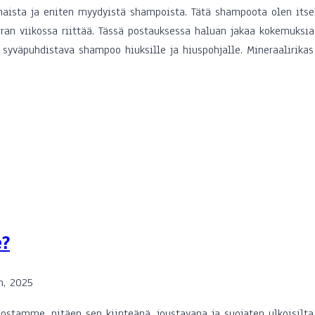
haista ja eniten myydyistä shampoista. Tätä shampoota olen its
ran viikossa riittää. Tässä postauksessa haluan jakaa kokemuksi
yväpuhdistava shampoo hiuksille ja hiuspohjalle. Mineraalirika
e?
n, 2025
stamme, pitäen sen kiinteänä, joustavana ja suojaten ulkoisilta ha