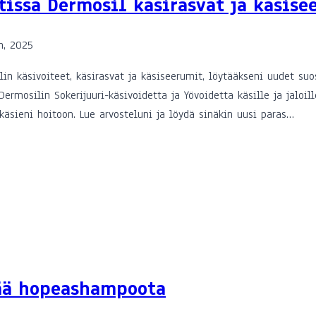
tissä Dermosil käsirasvat ja käsise
n, 2025
 käsivoiteet, käsirasvat ja käsiseerumit, löytääkseni uudet suosi
rmosilin Sokerijuuri-käsivoidetta ja Yövoidetta käsille ja jaloil
äsieni hoitoon. Lue arvosteluni ja löydä sinäkin uusi paras…
ää hopeashampoota