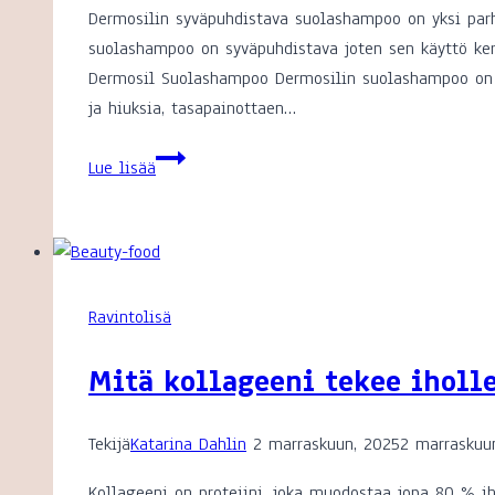
Dermosilin syväpuhdistava suolashampoo on yksi par
suolashampoo on syväpuhdistava joten sen käyttö ker
Dermosil Suolashampoo Dermosilin suolashampoo on s
ja hiuksia, tasapainottaen…
Dermosil
Lue lisää
suolashampoo
kokemuksia
Ravintolisä
Mitä kollageeni tekee iholl
Tekijä
Katarina Dahlin
2 marraskuun, 2025
2 marraskuu
Kollageeni on proteiini, joka muodostaa jopa 80 % iho