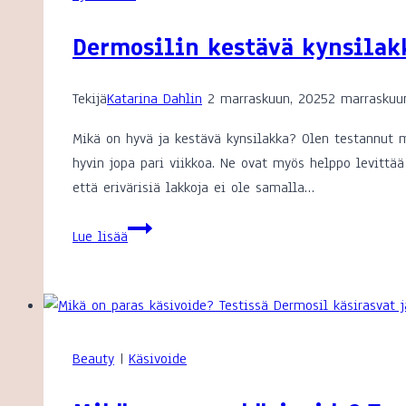
Dermosilin kestävä kynsilakk
Tekijä
Katarina Dahlin
2 marraskuun, 2025
2 marraskuu
Mikä on hyvä ja kestävä kynsilakka? Olen testannut m
hyvin jopa pari viikkoa. Ne ovat myös helppo levittää
että erivärisiä lakkoja ei ole samalla…
Dermosilin
Lue lisää
kestävä
kynsilakka
ja
uudet
värit
Beauty
|
Käsivoide