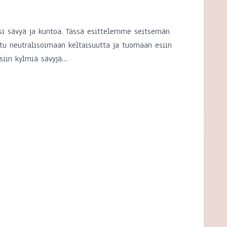
esi sävyä ja kuntoa. Tässä esittelemme seitsemän
ltu neutralisoimaan keltaisuutta ja tuomaan esiin
ksiin kylmiä sävyjä…