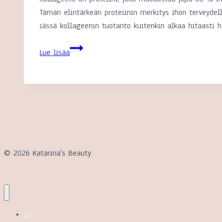
Tämän elintärkeän proteiinin merkitys ihon terveydell
iässä kollageenin tuotanto kuitenkin alkaa hitaasti 
Mitä
Lue lisää
kollageeni
tekee
iholle?
© 2026 Katarina's Beauty
SV