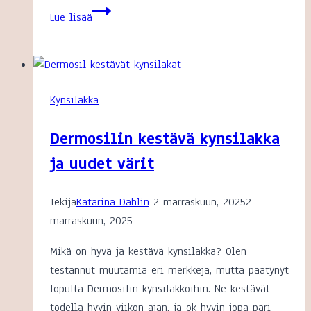
Mitä
Lue lisää
kollageeni
tekee
iholle?
Kynsilakka
Dermosilin kestävä kynsilakka
ja uudet värit
Tekijä
Katarina Dahlin
2 marraskuun, 2025
2
marraskuun, 2025
Mikä on hyvä ja kestävä kynsilakka? Olen
testannut muutamia eri merkkejä, mutta päätynyt
lopulta Dermosilin kynsilakkoihin. Ne kestävät
todella hyvin viikon ajan, ja ok hyvin jopa pari