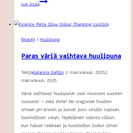
Dermosil
Lue lisää
suolashampoo
kokemuksia
Beauty
|
Huulipuna
Paras väriä vaihtava huulipuna
Tekijä
Katarina Dahlin
2 marraskuun, 2025
2
marraskuun, 2025
Väriä vaihtavat huulipunat ovat nousseet suureen
suosioon – eikä ihme! Ne reagoivat huulten
omaan pH-arvoon ja luovat juuri sinulle sopivan,
luonnollisen sävyn. Täydellinen valinta silloin,
kun haluat raikkaan ja huolitellun lookin ilman