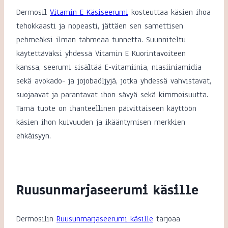
Dermosil
Vitamin E Käsiseerumi
kosteuttaa käsien ihoa
tehokkaasti ja nopeasti, jättäen sen samettisen
pehmeäksi ilman tahmeaa tunnetta. Suunniteltu
käytettäväksi yhdessä Vitamin E Kuorintavoiteen
kanssa, seerumi sisältää E-vitamiinia, niasiiniamidia
sekä avokado- ja jojobaöljyjä, jotka yhdessä vahvistavat,
suojaavat ja parantavat ihon sävyä sekä kimmoisuutta.
Tämä tuote on ihanteellinen päivittäiseen käyttöön
käsien ihon kuivuuden ja ikääntymisen merkkien
ehkäisyyn.
Ruusunmarjaseerumi käsille
Dermosilin
Ruusunmarjaseerumi käsille
tarjoaa