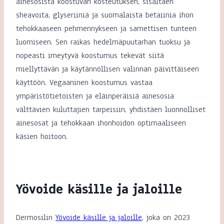
ainesosista koostuvan kosteutuksen, sisältäen
sheavoita, glyseriiniä ja suomalaista betaiinia ihon
tehokkaaseen pehmennykseen ja samettisen tunteen
luomiseen. Sen raikas hedelmäpuutarhan tuoksu ja
nopeasti imeytyvä koostumus tekevät siitä
miellyttävän ja käytännöllisen valinnan päivittäiseen
käyttöön. Vegaaninen koostumus vastaa
ympäristötietoisten ja eläinperäisiä ainesosia
välttävien kuluttajien tarpeisiin, yhdistäen luonnolliset
ainesosat ja tehokkaan ihonhoidon optimaaliseen
käsien hoitoon.
Yövoide käsille ja jaloille
Dermosilin
Yövoide käsille ja jaloille
, joka on 2023