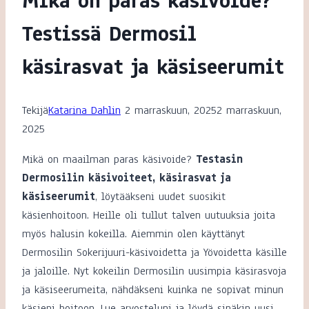
Mikä on paras käsivoide?
Testissä Dermosil
käsirasvat ja käsiseerumit
Tekijä
Katarina Dahlin
2 marraskuun, 2025
2 marraskuun,
2025
Mikä on maailman paras käsivoide?
Testasin
Dermosilin käsivoiteet, käsirasvat ja
käsiseerumit
, löytääkseni uudet suosikit
käsienhoitoon. Heille oli tullut talven uutuuksia joita
myös halusin kokeilla. Aiemmin olen käyttänyt
Dermosilin Sokerijuuri-käsivoidetta ja Yövoidetta käsille
ja jaloille. Nyt kokeilin Dermosilin uusimpia käsirasvoja
ja käsiseerumeita, nähdäkseni kuinka ne sopivat minun
käsieni hoitoon. Lue arvosteluni ja löydä sinäkin uusi