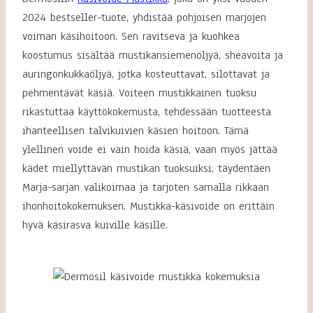
2024 bestseller-tuote, yhdistää pohjoisen marjojen
voiman käsihoitoon. Sen ravitseva ja kuohkea
koostumus sisältää mustikansiemenöljyä, sheavoita ja
auringonkukkaöljyä, jotka kosteuttavat, silottavat ja
pehmentävät käsiä. Voiteen mustikkainen tuoksu
rikastuttaa käyttökokemusta, tehdessään tuotteesta
ihanteellisen talvikuivien käsien hoitoon. Tämä
ylellinen voide ei vain hoida käsiä, vaan myös jättää
kädet miellyttävän mustikan tuoksuiksi, täydentäen
Marja-sarjan valikoimaa ja tarjoten samalla rikkaan
ihonhoitokokemuksen. Mustikka-käsivoide on erittäin
hyvä käsirasva kuiville käsille.