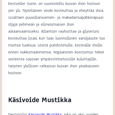
bestseller tuote, on suunniteltu kuivan ihon hoitoon
yön yli. Täyteläinen voide kosteuttaa ja eheyttää ihoa,
sisältäen puuvillansiemen- ja makadamiapähkinäpuun
öljyjä pehmeän ja elinvoimaisen ihon
aikaansaamiseksi. Allantoin rauhoittaa ja glyseriini
kosteuttaa lisää, kun taas luonnollinen vaniljauute tuo
mietoa tuoksua. Levitä puhdistetulle, kostealle iholle
ennen nukkumaanmenoa. Vegaaninen koostumus tekee
voiteesta sopivan ympäristötietoisille kuluttajille,
tarjoten ylellisen ratkaisun kuivan ihon yöaikaiseen
hoitoon.
Käsivoide Mustikka
Dermosilin
Käsivoide Mustikka
, joka on yksi vuoden