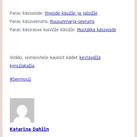
Paras käsivoide:
Yövoide käsille ja jaloille
Paras käsiseerumi:
Ruusunmarja-seerumi
Paras käsirasva kuiville käsille:
Mustikka käsivoide
Vinkki, viimeistele kauniit kädet
kestävällä
kynsilakalla
.
Avainsanat:
#
Dermosil
Katarina Dahlin