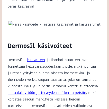
paras käsirasva!
Dermosil käsivoiteet
Dermosilin
käsivoiteet
ja ihonhoitotuotteet ovat
tunnettuja hellävaraisuudestaan iholle, mikä juontaa
juurensa yrityksen suomalaisesta kosmetiikka- ja
ihonhoidon verkkokaupan taustasta, joka on toiminut
vuodesta 1983. Alun perin Dermosil kehitti tuotteensa
sairaalakäyttöön ja terveydenhuollon tarpeisiin
, mikä
korostaa laadun merkitystä kaikissa heidän
tuotteissaan. Dermosilin käsivoiteiden valikoimasta