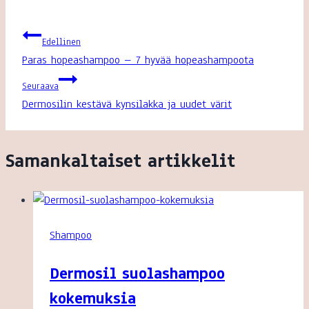
Artikkelien
Edellinen
Paras hopeashampoo – 7 hyvää hopeashampoota
selaus
Seuraava
Dermosilin kestävä kynsilakka ja uudet värit
Samankaltaiset artikkelit
Shampoo
Dermosil suolashampoo
kokemuksia