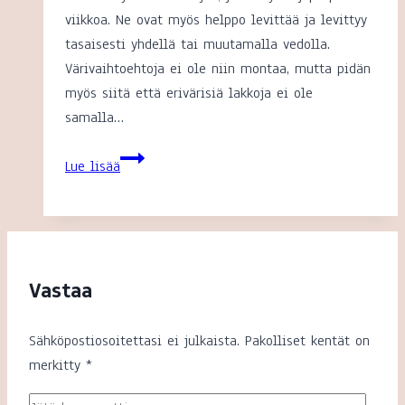
viikkoa. Ne ovat myös helppo levittää ja levittyy
tasaisesti yhdellä tai muutamalla vedolla.
Värivaihtoehtoja ei ole niin montaa, mutta pidän
myös siitä että erivärisiä lakkoja ei ole
samalla…
Dermosilin
Lue lisää
kestävä
kynsilakka
ja
uudet
värit
Vastaa
Sähköpostiosoitettasi ei julkaista.
Pakolliset kentät on
merkitty
*