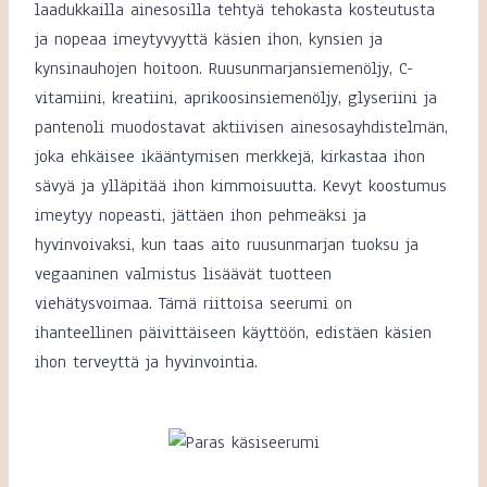
laadukkailla ainesosilla tehtyä tehokasta kosteutusta
ja nopeaa imeytyvyyttä käsien ihon, kynsien ja
kynsinauhojen hoitoon. Ruusunmarjansiemenöljy, C-
vitamiini, kreatiini, aprikoosinsiemenöljy, glyseriini ja
pantenoli muodostavat aktiivisen ainesosayhdistelmän,
joka ehkäisee ikääntymisen merkkejä, kirkastaa ihon
sävyä ja ylläpitää ihon kimmoisuutta. Kevyt koostumus
imeytyy nopeasti, jättäen ihon pehmeäksi ja
hyvinvoivaksi, kun taas aito ruusunmarjan tuoksu ja
vegaaninen valmistus lisäävät tuotteen
viehätysvoimaa. Tämä riittoisa seerumi on
ihanteellinen päivittäiseen käyttöön, edistäen käsien
ihon terveyttä ja hyvinvointia.