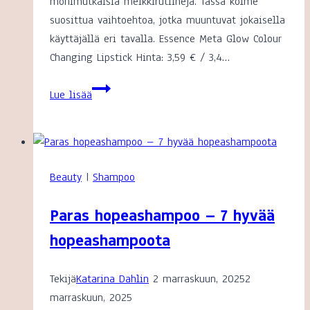
monimutkaisia meikkirutiineja. Tässä kolme
suosittua vaihtoehtoa, jotka muuntuvat jokaisella
käyttäjällä eri tavalla. Essence Meta Glow Colour
Changing Lipstick Hinta: 3,59 € / 3,4…
Paras
Lue lisää
väriä
vaihtava
huulipuna
Beauty
|
Shampoo
Paras hopeashampoo – 7 hyvää
hopeashampoota
Tekijä
Katarina Dahlin
2 marraskuun, 2025
2
marraskuun, 2025