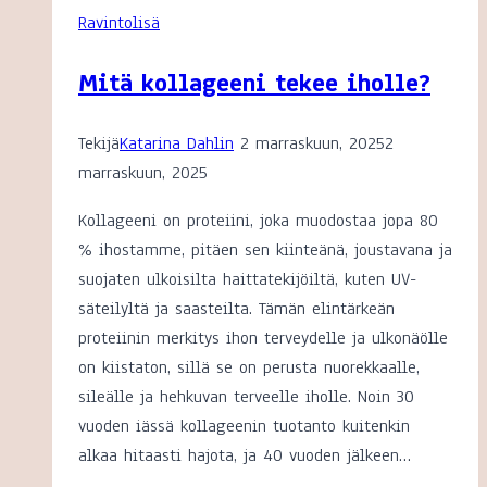
Ravintolisä
hopeashampoota
Mitä kollageeni tekee iholle?
Tekijä
Katarina Dahlin
2 marraskuun, 2025
2
marraskuun, 2025
Kollageeni on proteiini, joka muodostaa jopa 80
% ihostamme, pitäen sen kiinteänä, joustavana ja
suojaten ulkoisilta haittatekijöiltä, kuten UV-
säteilyltä ja saasteilta. Tämän elintärkeän
proteiinin merkitys ihon terveydelle ja ulkonäölle
on kiistaton, sillä se on perusta nuorekkaalle,
sileälle ja hehkuvan terveelle iholle. Noin 30
vuoden iässä kollageenin tuotanto kuitenkin
alkaa hitaasti hajota, ja 40 vuoden jälkeen…