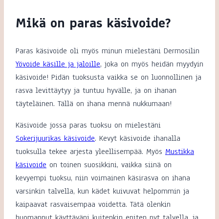
Mikä on paras käsivoide?
Paras käsivoide oli myös minun mielestäni Dermosilin
Yövoide käsille ja jaloille
, joka on myös heidän myydyin
käsivoide! Pidän tuoksusta vaikka se on luonnollinen ja
rasva levittäytyy ja tuntuu hyvälle, ja on ihanan
täyteläinen. Tällä on ihana mennä nukkumaan!
Käsivoide jossa paras tuoksu on mielestäni
Sokerijuurikas käsivoide
. Kevyt käsivoide ihanalla
tuoksulla tekee arjesta yleellisempää. Myös
Mustikka
käsivoide
on toinen suosikkini, vaikka siinä on
kevyempi tuoksu, niin voimainen käsirasva on ihana
varsinkin talvella, kun kädet kuivuvat helpommin ja
kaipaavat rasvaisempaa voidetta. Tätä olenkin
huomannut käyttäväni kuitenkin eniten nyt talvella, ja