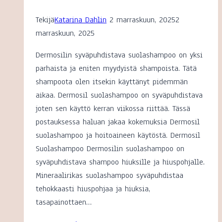
Tekijä
Katarina Dahlin
2 marraskuun, 2025
2
marraskuun, 2025
Dermosilin syväpuhdistava suolashampoo on yksi
parhaista ja eniten myydyistä shampoista. Tätä
shampoota olen itsekin käyttänyt pidemmän
aikaa. Dermosil suolashampoo on syväpuhdistava
joten sen käyttö kerran viikossa riittää. Tässä
postauksessa haluan jakaa kokemuksia Dermosil
suolashampoo ja hoitoaineen käytöstä. Dermosil
Suolashampoo Dermosilin suolashampoo on
syväpuhdistava shampoo hiuksille ja hiuspohjalle.
Mineraalirikas suolashampoo syväpuhdistaa
tehokkaasti hiuspohjaa ja hiuksia,
tasapainottaen…