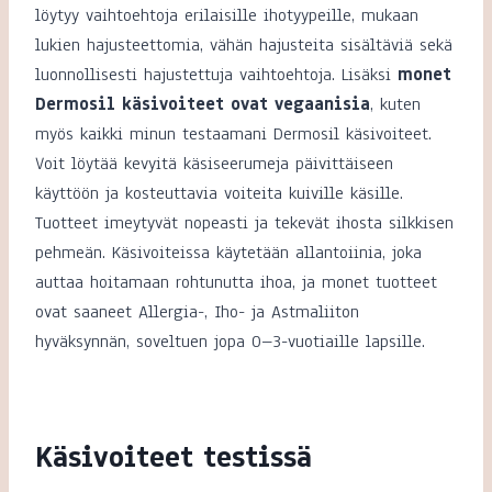
löytyy vaihtoehtoja erilaisille ihotyypeille, mukaan
lukien hajusteettomia, vähän hajusteita sisältäviä sekä
luonnollisesti hajustettuja vaihtoehtoja. Lisäksi
monet
Dermosil käsivoiteet ovat vegaanisia
, kuten
myös kaikki minun testaamani Dermosil käsivoiteet.
Voit löytää kevyitä käsiseerumeja päivittäiseen
käyttöön ja kosteuttavia voiteita kuiville käsille.
Tuotteet imeytyvät nopeasti ja tekevät ihosta silkkisen
pehmeän. Käsivoiteissa käytetään allantoiinia, joka
auttaa hoitamaan rohtunutta ihoa, ja monet tuotteet
ovat saaneet Allergia-, Iho- ja Astmaliiton
hyväksynnän, soveltuen jopa 0–3-vuotiaille lapsille.
Käsivoiteet testissä