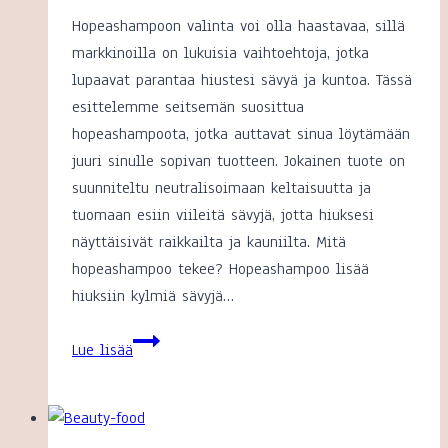
Hopeashampoon valinta voi olla haastavaa, sillä
markkinoilla on lukuisia vaihtoehtoja, jotka
lupaavat parantaa hiustesi sävyä ja kuntoa. Tässä
esittelemme seitsemän suosittua
hopeashampoota, jotka auttavat sinua löytämään
juuri sinulle sopivan tuotteen. Jokainen tuote on
suunniteltu neutralisoimaan keltaisuutta ja
tuomaan esiin viileitä sävyjä, jotta hiuksesi
näyttäisivät raikkailta ja kauniilta. Mitä
hopeashampoo tekee? Hopeashampoo lisää
hiuksiin kylmiä sävyjä…
Paras
Lue lisää
hopeashampoo
–
7
hyvää